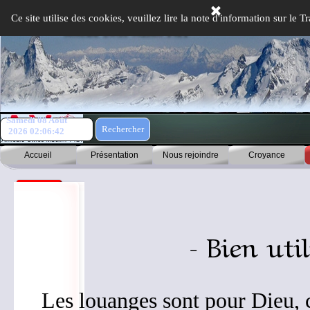
Aller au contenu
Ce site utilise des cookies, veuillez lire la note d'information sur le
Samedi 08 Août
Rechercher
2026
02:06:42
Accueil
Présentation
Nous rejoindre
Croyance
- Bien uti
Les louanges sont pour Dieu, c