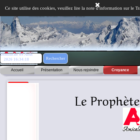
Aller au contenu
Ce site utilise des cookies, veuillez lire la note d'information sur le
Dimanche 09 Août
Rechercher
2026
16:34:19
Accueil
Présentation
Nous rejoindre
Croyance