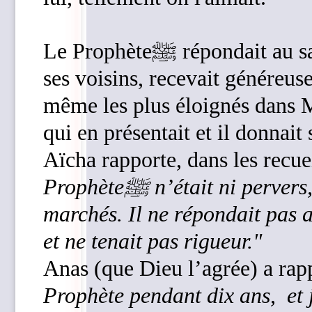
Le Prophèteﷺ répondait au salut et à l’invitation, prenait soin de
ses voisins, recevait généreus
même les plus éloignés dans Mé
qui en présentait et il donnait
Aïcha rapporte, dans les recue
Prophète
ﷺ n’était ni pervers, ni grossier, ni criard dans les
marchés. Il ne répondait pas 
et ne tenait pas rigueur."
Anas (que Dieu l’agrée) a rap
Prophète pendant dix ans, et 