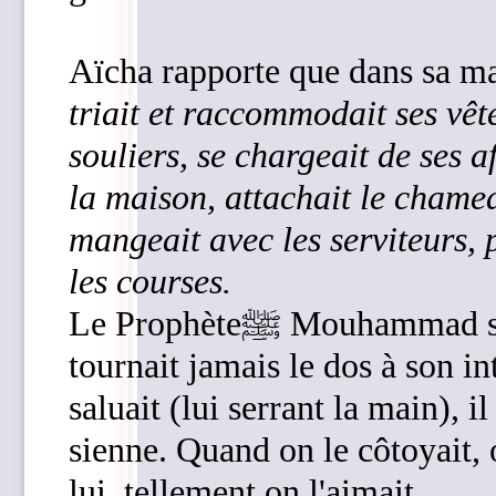
Aïcha rapporte que dans sa m
triait et raccommodait ses vêt
souliers, se chargeait de ses a
la maison, attachait le chamea
mangeait avec les serviteurs, p
les courses.
Le Prophèteﷺ Mouhammad souriait toujours en parlant, et ne
tournait jamais le dos à son i
saluait (lui serrant la main), il
sienne. Quand on le côtoyait, 
lui, tellement on l'aimait.