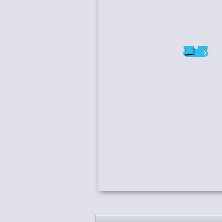
1
/
9