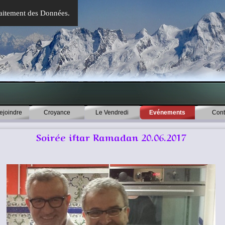
 Traitement des Données.
Sauter le menu
ejoindre
Croyance
Le Vendredi
▼
Evénements
▼
Cont
Soirée iftar Ramadan 20.06.2017