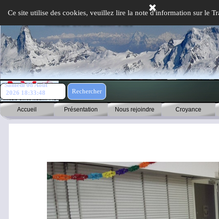
Aller au contenu
Ce site utilise des cookies, veuillez lire la note d'information sur le
Samedi 08 Août
Rechercher
2026
18:33:49
Accueil
Présentation
Nous rejoindre
Croyance